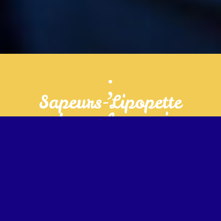
;
Sapeurs-Lipopette
redonne le sourire
aux enfants !